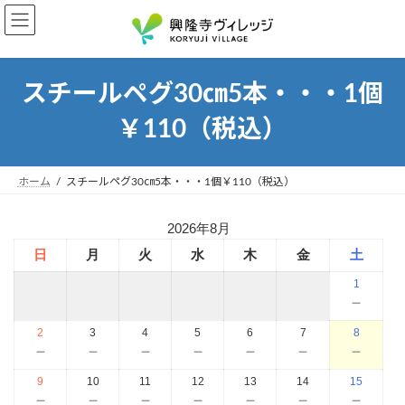
コ
ナ
ン
ビ
テ
ゲ
ン
ー
ツ
シ
スチールペグ30㎝5本・・・1個
へ
ョ
￥110（税込）
ス
ン
キ
に
ッ
移
プ
動
ホーム
スチールペグ30㎝5本・・・1個￥110（税込）
2026年8月
日
月
火
水
木
金
土
1
－
2
3
4
5
6
7
8
－
－
－
－
－
－
－
9
10
11
12
13
14
15
－
－
－
－
－
－
－