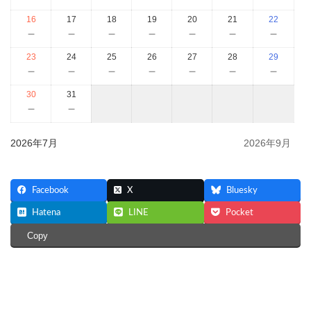
16
17
18
19
20
21
22
－
－
－
－
－
－
－
23
24
25
26
27
28
29
－
－
－
－
－
－
－
30
31
－
－
2026年7月
2026年9月
Facebook
X
Bluesky
Hatena
LINE
Pocket
Copy