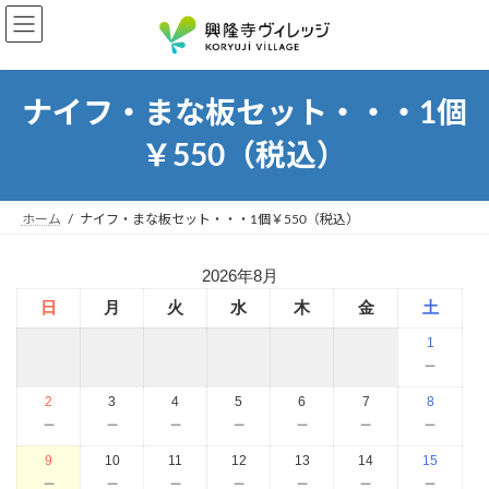
コ
ナ
ン
ビ
テ
ゲ
ン
ー
ツ
シ
ナイフ・まな板セット・・・1個
へ
ョ
￥550（税込）
ス
ン
キ
に
ッ
移
プ
動
ホーム
ナイフ・まな板セット・・・1個￥550（税込）
2026年8月
日
月
火
水
木
金
土
1
－
2
3
4
5
6
7
8
－
－
－
－
－
－
－
9
10
11
12
13
14
15
－
－
－
－
－
－
－