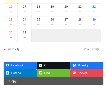
16
17
18
19
20
21
22
－
－
－
－
－
－
－
23
24
25
26
27
28
29
－
－
－
－
－
－
－
30
31
－
－
2026年7月
2026年9月
Facebook
X
Bluesky
Hatena
LINE
Pocket
Copy