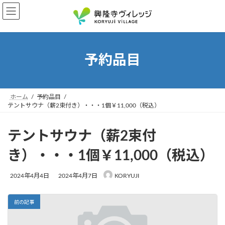
コ
ナ
ン
ビ
テ
ゲ
ン
ー
ツ
シ
予約品目
へ
ョ
ス
ン
キ
に
ッ
移
ホーム
予約品目
プ
動
テントサウナ（薪2束付き）・・・1個￥11,000（税込）
テントサウナ（薪2束付
き）・・・1個￥11,000（税込）
最
2024年4月4日
2024年4月7日
KORYUJI
終
更
新
前の記事
日
時